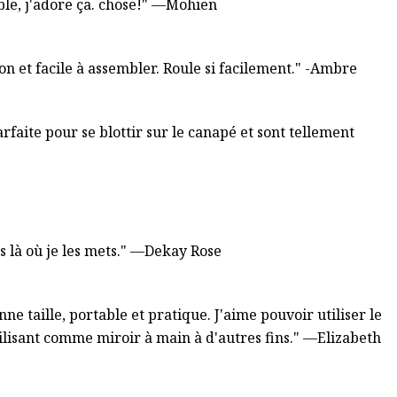
ble, j'adore ça. chose!" —Mohien
n et facile à assembler. Roule si facilement." -Ambre
parfaite pour se blottir sur le canapé et sont tellement
s là où je les mets." —Dekay Rose
ne taille, portable et pratique. J'aime pouvoir utiliser le
tilisant comme miroir à main à d'autres fins." —Elizabeth