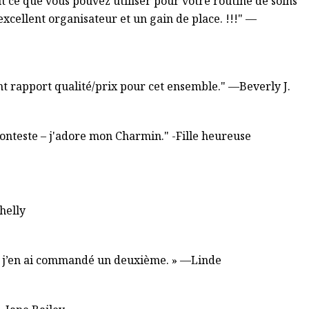
 ce que vous pouvez utiliser pour votre routine de soins
excellent organisateur et un gain de place. !!!" —
nt rapport qualité/prix pour cet ensemble." —Beverly J.
conteste – j'adore mon Charmin." -Fille heureuse
helly
çu, j’en ai commandé un deuxième. » —Linde