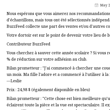
Sacs isothermes
May 2
Sac de rangement
Nous espérons que vous aimerez nos recommandations ! 
Sac d'épaule
d'échantillons, mais tous ont été sélectionnés indépen
BuzzFeed collecte une part des ventes et/ou d'autres co
Votre dortoir est sur le point de devenir votre lieu de 
Contributeur BuzzFeed
Vous cherchez à sauver cette année scolaire ? Si vous 
% de réduction sur votre adhésion au club.
Bilan prometteur : "J'ai commencé à chercher une cou
un mois. Ma fille l'adore et a commencé à l'utiliser à l
—Leslie
Prix ​​: 24,98 $ (également disponible en bleu)
Bilan prometteur : "Cette chose est bien meilleure qu'
éclairent toute la pièce et la vue est spectaculaire. Il 