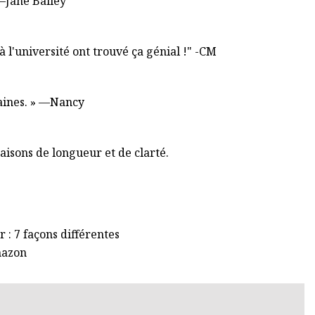
 —Jane Bailey
 l'université ont trouvé ça génial !" -CM
aines. » —Nancy
raisons de longueur et de clarté.
: 7 façons différentes
Amazon