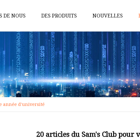
S DE NOUS
DES PRODUITS
NOUVELLES
Tapis de camping
Trousse de maquillage
Sac à main
Sac de gym
Sacs pour animaux de compagnie
Sac de taille
e année d'université
Sac de poitrine
Sac de marin
Sac à linge
20 articles du Sam's Club pour 