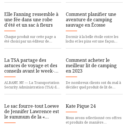
mariage, faire ses valis
accrocheuse, je me chante « bi
Elle Fanning ressemble à
Comment planifier une
une fée dans une robe
aventure de camping
d'été et un sac à fleurs
sauvage en Écosse
Chaque produit sur cette page a
Dormir à la belle étoile entre les
été choisi par un éditeur de
lochs et les pins est une façon
Harper's BAZAAR. Nous pouvons
immersive de renouer avec la
gagner une commission sur c
nature. De l'endroit o
La TSA partage des
Comment acheter le
astuces de voyage et des
meilleur lit de camping
conseils avant le week-
en 2023
end de la fête du Travail
pour les voyageurs
ALBANY, NY — La Transportation
De nombreux clients ont du mal à
quittant l'aéroport
Security Administration (TSA) de
décider quel produit de lit de
international d'Albany
l'aéroport international d'Albany
camping acheter. Le dilemme est
est dotée de personnel
provoqué par les nombr
Le sac fourre-tout Loewe
Kate Pique 24
de Jennifer Lawrence est
le summum de la «
Nous avons sélectionné ces offres
richesse furtive »
et produits de manière
indépendante parce que nous les