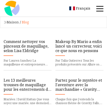
Français
Maison
/
Blog
Comment nettoyer vos
Makeup By Mario a enfin
pinceaux de maquillage,
lancé un correcteur, voici
selon Lisa Eldridge
ce que nous en pensons
Par Lauren Sanchez La
Par Talia Gutierrez Tous les
maquilleuse et entrepreneure
produits présentés sur Allure sont
Lisa Eldridge a eu pour la
sélectionnés indépendamment
première fois un « pinceau
par nos rédacteurs. Cepend
inspirant » av
Les 13 meilleures
Partez pour le mystère et
trousses de maquillage
l'aventure avec la
pour les enterrements de
marchandise « Gravity
vie de jeune fille, les
Falls » de BoxLunch
mariages et les lunes de
Mariées / David Hattan Que vous
Chaque fois que j'entends la
miel
soyez une mariée, une demoiselle
chanson thème de Gravity Falls,
d'honneur ou une invitée à un
juste après la petite intro