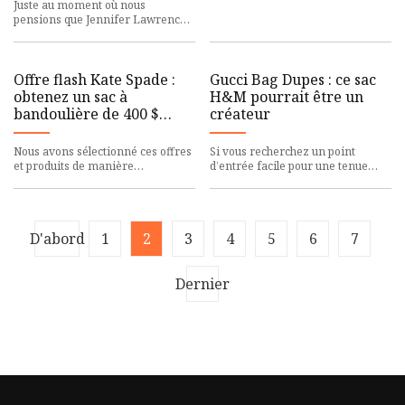
Juste au moment où nous
aimons et nous pensons que vou
pensions que Jennifer Lawrence
avait trouvé son accessoire
signature avec le « Banana Bag »
de
Offre flash Kate Spade :
Gucci Bag Dupes : ce sac
obtenez un sac à
H&M pourrait être un
bandoulière de 400 $
créateur
pour 89 $
Nous avons sélectionné ces offres
Si vous recherchez un point
et produits de manière
d’entrée facile pour une tenue
indépendante parce que nous les
automnale élégante, ne cherchez
aimons et nous pensons que vou
pas plus loin que Dua Lipa.
D'abord
1
2
3
4
5
6
7
Dernier